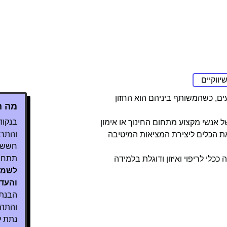
ווקיים
עים, כשהמשותף ביניהם הוא החזון
מה ה
בנקוד
ל אנשי מקצוע מתחום החינוך או אימון
והתרג
את הכלים ליצירת המציאות המיטיבה
חששתי
תתחבר
לי לריפוי ואיזון ודוגלת בלמידה
לשמח
והעדי
הבנת 
והתהל
נתת ל